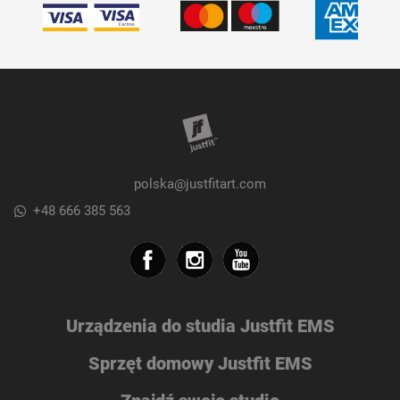
polska@justfitart.com
+48 666 385 563
Urządzenia do studia Justfit EMS
Sprzęt domowy Justfit EMS